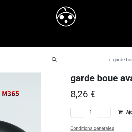
il
Boutique
Blog
Rendez-vous
Contactez-nous
adres
Tous les produits
garde bo
garde boue a
8,26
€
Ajo
Conditions générales