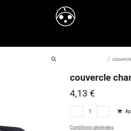
il
Boutique
Blog
Rendez-vous
Contactez-nous
adres
Tous les produits
couvercl
couvercle cha
4,13
€
Ajo
Conditions générales